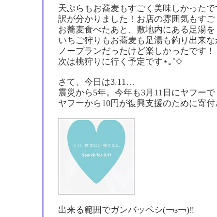
天ぷらもお蕎麦もすごく美味しかったで
訳が分かりました！お店の雰囲気もすごく良か
お蕎麦食べたあと、敷地内にある足湯を
いちご狩りもお蕎麦も足湯も釣り出来な
ノープランだったけど楽しかったです！
次は桃狩りに行く予定です⋆｡˚✩
さて、今日は3.11…
震災から5年。今年も3月11日にヤフーで
ヤフーから10円が復興支援のために寄付
出来る範囲でガンバッペシ(￢з￢)‼︎