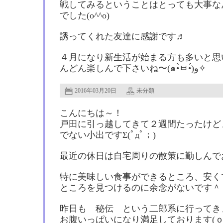
戦してみるということはとっても大事な
でした(o^^o)
誘ってくれた友達に感謝です♬
４月になり新生活が始まる方も多いと思
んどん楽しんで下さいね〜(๑•̀ㅂ•́)و✧
2016年03月20日
未分類
こんにちは～！
戸田に引っ越してきて２週間たったけど
でない小出ですΣ(ﾟдﾟ；)
最近の休日は自宅周りの散策に勤しんで
特に美味しい食事ができるところ、安く
ところを見つけるのに余念がないです＾
昨日も 秘伝 という二郎系に行ってき
お腹いっぱいになり満足しております(ｏ