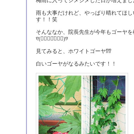
梅雨に入ってジメジメした日が増えましたね〜(
雨も大事だけれど、やっぱり晴れてほし
す！！笑
そんななか、院長先生が今年もゴーヤを
୧⃛(๑⃙⃘◡̈๑⃙⃘)୨⃛
見てみると、ホワイトゴーヤ⁉︎⁉︎
白いゴーヤがなるみたいです！！