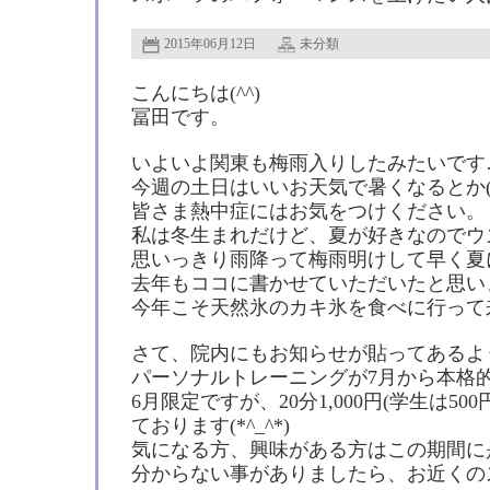
2015年06月12日
未分類
こんにちは(^^)
冨田です。
いよいよ関東も梅雨入りしたみたいです
今週の土日はいいお天気で暑くなるとか(°
皆さま熱中症にはお気をつけください。
私は冬生まれだけど、夏が好きなのでウズ
思いっきり雨降って梅雨明けして早く夏
去年もココに書かせていただいたと思い
今年こそ天然氷のカキ氷を食べに行って来ま
さて、院内にもお知らせが貼ってあるよ
パーソナルトレーニングが7月から本格
6月限定ですが、20分1,000円(学生は5
ております(*^_^*)
気になる方、興味がある方はこの期間に
分からない事がありましたら、お近くの